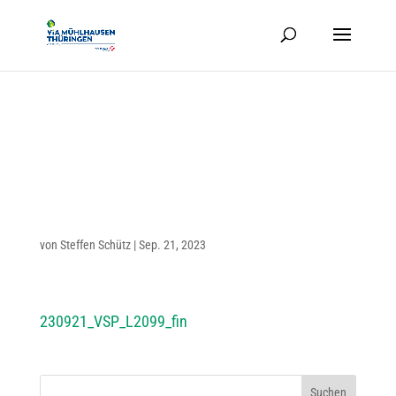
21.9.2023 | VOLL­SPER­RUNG
DER L2099 ZWI­SCHEN BOLL­
STEDT UND HÖN­GEDA AB
25.9.2023
von
Steffen Schütz
|
Sep. 21, 2023
230921_VSP_L2099_fin