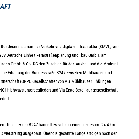
HAFT
un­des­mi­nis­te­rium für Ver­kehr und digi­tale Infra­struk­tur (BMVI), ver­
 DEGES Deut­sche Ein­heit Fern­stra­ßen­pla­nung und ‑bau GmbH, am
hü­rin­gen GmbH & Co. KG den Zuschlag für den Aus­bau und die Moder­ni­
nd die Erhal­tung der Bun­des­straße B247 zwi­schen Mühl­hau­sen und
rt­ner­schaft (ÖPP). Gesell­schaf­ter von Via Mühl­hau­sen Thü­rin­gen
 High­ways unter­ge­glie­dert und Via Erste Betei­li­gungs­ge­sell­schaft
iedert.
e­nem Teil­stück der B247 han­delt es sich um einen ins­ge­samt 24,4 km
 vier­strei­fig aus­ge­baut. Über die gesamte Länge erfol­gen nach der