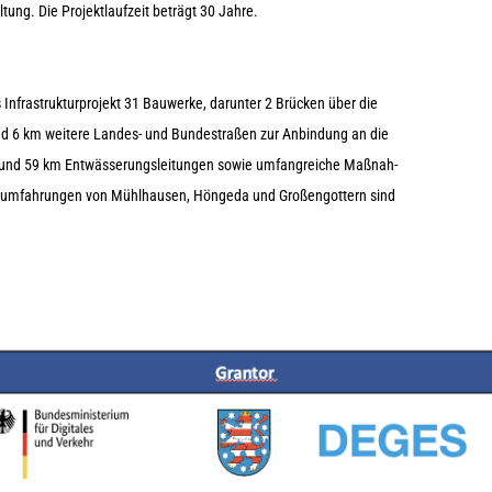
tung. Die Pro­jekt­lauf­zeit beträgt 30 Jahre.
­struk­tur­pro­jekt 31 Bau­werke, dar­un­ter 2 Brü­cken über die
nd 6 km wei­tere Lan­des- und Bun­destra­ßen zur Anbin­dung an die
und 59 km Ent­wäs­se­rungs­lei­tun­gen sowie umfang­rei­che Maß­nah­
um­fah­run­gen von Mühl­hau­sen, Hön­geda und Gro­ßen­got­tern sind