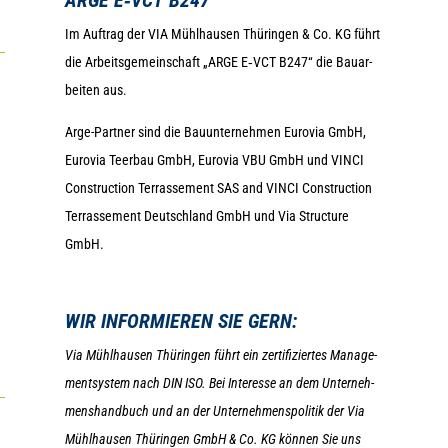
Im Auf­trag der VIA Mühl­hau­sen Thü­rin­gen & Co. KG führt
die Arbeits­ge­mein­schaft „ARGE E‑VCT B247“ die Bau­ar­
bei­ten aus.
Arge-Part­ner sind die Bau­un­ter­neh­men Euro­via GmbH,
Euro­via Teer­bau GmbH, Euro­via VBU GmbH und VINCI
Con­s­truc­tion Ter­ras­se­ment SAS and VINCI Con­s­truc­tion
Ter­ras­se­ment Deutsch­land GmbH und
Via Struc­ture
GmbH
.
WIR INFOR­MIE­REN SIE GERN:
Via Mühl­hau­sen Thü­rin­gen führt ein zer­ti­fi­zier­tes Manage­
ment­sys­tem nach DIN ISO. Bei Inter­esse an dem Unter­neh­
mens­hand­buch und an der Unter­neh­mens­po­li­tik der Via
Mühl­hau­sen Thü­rin­gen GmbH & Co. KG kön­nen Sie uns