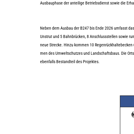
Aus­bau­phase der antei­lige Betriebs­dienst sowie die Erhal­
Neben dem Aus­bau der B247 bis Ende 2026 umfasst das Infra
Unstrut und 5 Bahn­brü­cken, 8 Anschluss­stel­len sowie ru
neue Stre­cke. Hinzu kom­men 10 Regen­rück­hal­te­be­cken 
men des Umwelt­schut­zes und Land­schafts­baus. Die Orts­
eben­falls Bestand­teil des Projektes.