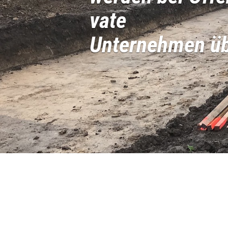
vate
Unter­neh­men 