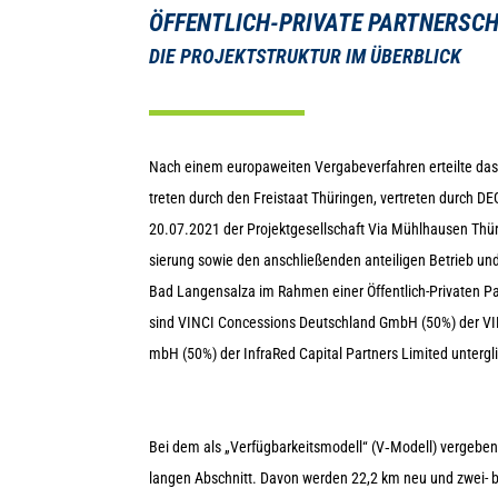
ÖFFENT­LICH-PRI­VATE PARTNERSC
DIE PRO­JEKT­STRUK­TUR IM ÜBERBLICK
Nach einem euro­pa­wei­ten Ver­ga­be­ver­fah­ren erteilte das B
tre­ten durch den Frei­staat Thü­rin­gen, ver­tre­ten durch
20.07.2021 der Pro­jekt­ge­sell­schaft Via Mühl­hau­sen T
sie­rung sowie den anschlie­ßen­den antei­li­gen Betrieb u
Bad Lan­gen­salza im Rah­men einer Öffent­lich-Pri­va­ten Pa
sind VINCI Con­ces­si­ons Deutsch­land GmbH (50%) der VINCI
mbH (50%) der InfraRed Capi­tal Part­ners Limi­ted untergl
Bei dem als „Ver­füg­bar­keits­mo­dell“ (V‑Modell) ver­ge­b
lan­gen Abschnitt. Davon wer­den 22,2 km neu und zwei- bis