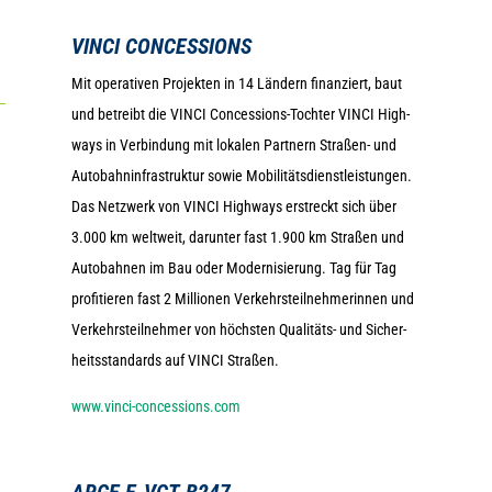
VINCI CONCESSIONS
Mit ope­ra­ti­ven Pro­jek­ten in 14 Län­dern finan­ziert, baut
und betreibt die VINCI Con­ces­si­ons-Toch­ter VINCI High­
ways in Ver­bin­dung mit loka­len Part­nern Stra­ßen- und
Auto­bahn­in­fra­struk­tur sowie Mobi­li­täts­dienst­leis­tun­gen.
Das Netz­werk von VINCI High­ways erstreckt sich über
3.000 km welt­weit, dar­un­ter fast 1.900 km Stra­ßen und
Auto­bah­nen im Bau oder Moder­ni­sie­rung. Tag für Tag
pro­fi­tie­ren fast 2 Mil­lio­nen Ver­kehrs­teil­neh­me­rin­nen und
Ver­kehrs­teil­neh­mer von höchs­ten Qua­li­täts- und Sicher­
heits­stan­dards auf VINCI Straßen.
www.vinci-concessions.com
ARGE E‑VCT B247