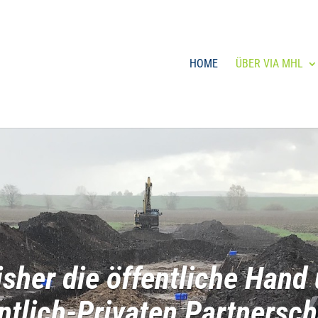
HOME
ÜBER VIA MHL
is­her die öffent­li­che Han
t­lich-Pri­va­ten Part­ner­sc