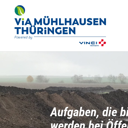
Auf­ga­ben, die b
wer­den bei Öffen