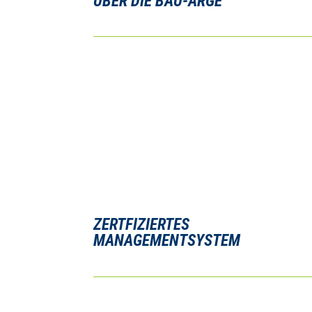
ÜBER DIE BAU-ARGE
ZERT­FI­ZIER­TES
MANAGEMENTSYSTEM