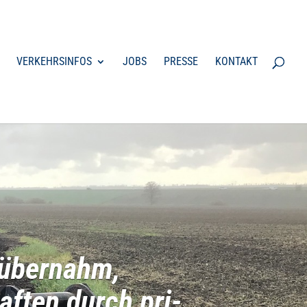
VER­KEHRS­IN­FOS
JOBS
PRESSE
KON­TAKT
d über­nahm,
haf­ten durch pri­