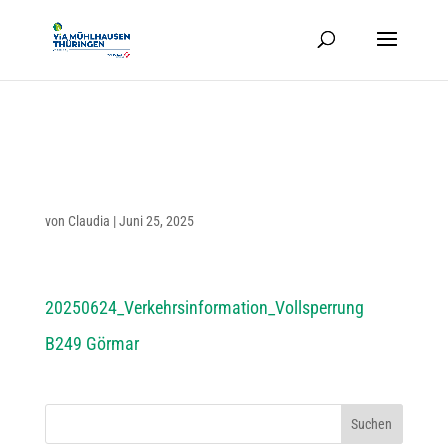
25.06.2025 | VOLL­SPER­RUNG
B249 GÖR­MAR — GRABE
von
Claudia
|
Juni 25, 2025
20250624_Verkehrsinformation_Vollsperrung
B249 Görmar